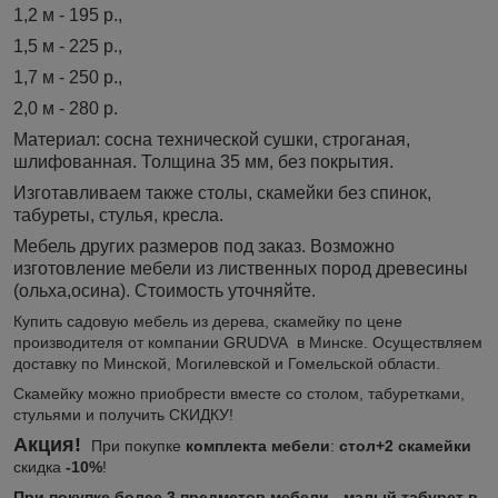
1,2 м - 195 р.,
1,5 м - 225 р.,
1,7 м - 250 р.,
2,0 м - 280 р.
Материал: сосна технической сушки, строганая,
шлифованная. Толщина 35 мм, без покрытия.
Изготавливаем также столы, скамейки без спинок,
табуреты, стулья, кресла.
Мебель других размеров под заказ. Возможно
изготовление мебели из лиственных пород древесины
(ольха,осина). Стоимость уточняйте.
Купить садовую мебель из дерева, скамейку по цене
производителя от компании GRUDVA в Минске. Осуществляем
доставку по Минской, Могилевской и Гомельской области.
Скамейку можно приобрести вместе со столом, табуретками,
стульями и получить СКИДКУ!
Акция!
При покупке
комплекта мебели
:
стол+2 скамейки
скидка
-10%
!
При покупке более 3 предметов мебели - малый табурет в