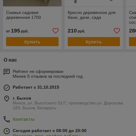
Скамья садовая
Кресло деревянное для
Ска
деревянная 1700
бани, дачи, сада
спи
сос
бес
195
210
28
от
руб.
руб.
Купить
Купить
О нас
Рейтинг не сформирован
Менее 5 отзывов за последний год
Работает с 31.10.2015
г. Быхов
Минск, ул. Выготского 31/7, производство ул. Дорохова
183, Быхов, Беларусь
Контакты
Сегодня работает с 08:00 до 20:00
Показать весь график работы