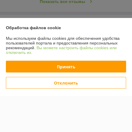
Показать все отзывы
О нас
Обработка файлов cookie
Контакты
Мы используем файлы cookies для обеспечения удобства
пользователей портала и предоставления персональных
рекомендаций.
Вы можете настроить файлы cookies или
Доставка и оплата
отключить их.
График работы
Принять
Полная версия сайта
Отклонить
Политика обработки cookies
Сайт создан на платформе Deal.by