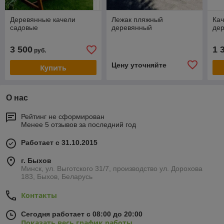
Деревянные качели
Лежак пляжный
Ка
садовые
деревянный
де
3 500
1 
руб.
Цену уточняйте
Купить
О нас
Рейтинг не сформирован
Менее 5 отзывов за последний год
Работает с 31.10.2015
г. Быхов
Минск, ул. Выготского 31/7, производство ул. Дорохова
183, Быхов, Беларусь
Контакты
Сегодня работает с 08:00 до 20:00
Показать весь график работы